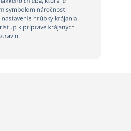
mäkkého chleba, ktorá je
kým symbolom náročnosti
é nastavenie hrúbky krájania
rístup k príprave krájaných
otravín.