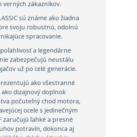
 verných zákazníkov.
LASSIC sú známe ako žiadna
pre svoju robustnú, odolnú
ynikajúce spracovanie.
spoľahlivosť a legendárne
nie zabezpečujú neustálu
jačov už po celé generácie.
rezentujú ako všestranné
ň ako dizajnový doplnok
tva počuteľný chod motora,
avejúcej ocele s jedinečným
zaručujú ľahké a presné
ruhov potravín, dokonca aj