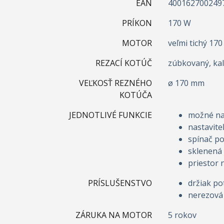
EAN
400162700249
PRÍKON
170 W
MOTOR
veľmi tichý 1
REZACÍ KOTÚČ
zúbkovaný, kal
VEĽKOSŤ REZNÉHO
ø 170 mm
KOTÚČA
JEDNOTLIVÉ FUNKCIE
možné na
nastavite
spínač po
sklenená 
priestor 
PRÍSLUŠENSTVO
držiak po
nerezová
ZÁRUKA NA MOTOR
5 rokov