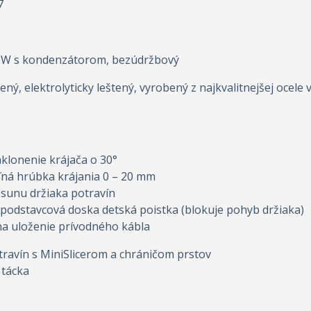
7
70 W s kondenzátorom, bezúdržbový
ený, elektrolyticky leštený, vyrobený z najkvalitnejšej ocel
klonenie krájača o 30°
ľná hrúbka krájania 0 – 20 mm
sunu držiaka potravín
podstavcová doska detská poistka (blokuje pohyb držiaka)
na uloženie prívodného kábla
travín s MiniSlicerom a chráničom prstov
 tácka