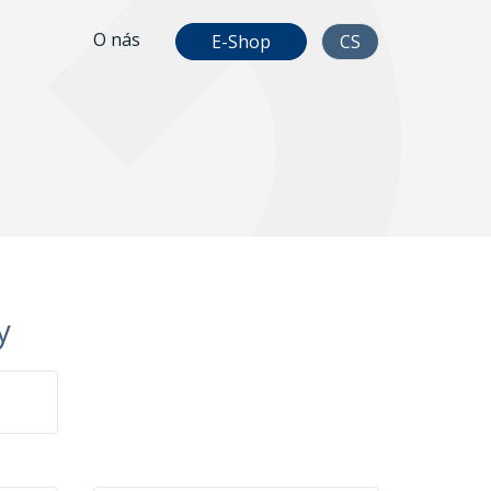
O nás
E-Shop
CS
y