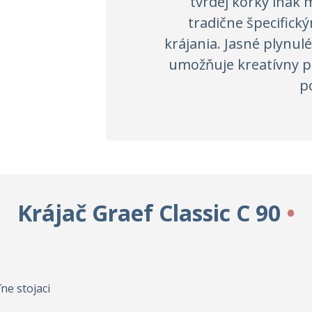
tvrdej kôrky inak 
tradične špecific
krájania. Jasné plynul
umožňuje kreatívny p
p
Krájač Graef Classic C 90
ne stojaci