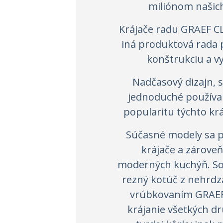
miliónom našich
Krájače radu GRAEF C
iná produktová rada 
konštrukciu a v
Nadčasový dizajn, 
jednoduché používa
popularitu týchto krá
Súčasné modely sa p
krájače a zárove
moderných kuchýň. So
rezný kotúč z nehrdz
vrúbkovaním GRAEF 
krájanie všetkých d